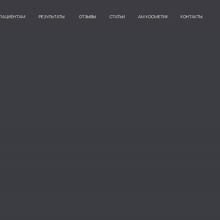
+7 928 270
РЕЗУЛЬТАТЫ
ОТЗЫВЫ
СТАТЬИ
АМ КОСМЕТИК
КОНТАКТЫ