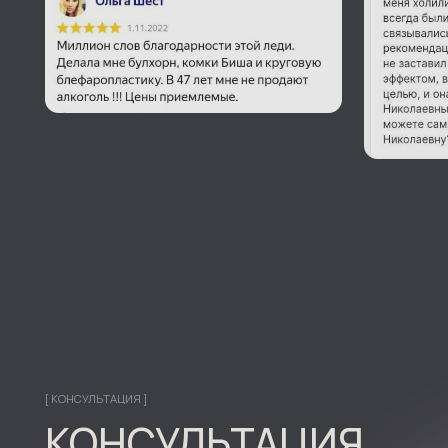
[ КОНСУЛЬТАЦИЯ ]
КОНСУЛЬТАЦИЯ
С ВРАЧОМ
Спросите Вашего врача, он подробно ответит
на любой вопрос, который Вас волнует.
Важно помнить, что консультация — это
возможность не только получить
информацию, но и понять, подходит ли
Вам выбранная процедура. Не торопитесь
с принятием решения и обязательно
относитесь к этому процессу серьезно.